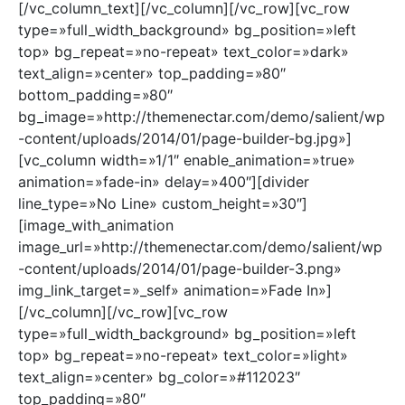
[/vc_column_text][/vc_column][/vc_row][vc_row
type=»full_width_background» bg_position=»left
top» bg_repeat=»no-repeat» text_color=»dark»
text_align=»center» top_padding=»80″
bottom_padding=»80″
bg_image=»http://themenectar.com/demo/salient/wp
-content/uploads/2014/01/page-builder-bg.jpg»]
[vc_column width=»1/1″ enable_animation=»true»
animation=»fade-in» delay=»400″][divider
line_type=»No Line» custom_height=»30″]
[image_with_animation
image_url=»http://themenectar.com/demo/salient/wp
-content/uploads/2014/01/page-builder-3.png»
img_link_target=»_self» animation=»Fade In»]
[/vc_column][/vc_row][vc_row
type=»full_width_background» bg_position=»left
top» bg_repeat=»no-repeat» text_color=»light»
text_align=»center» bg_color=»#112023″
top_padding=»80″